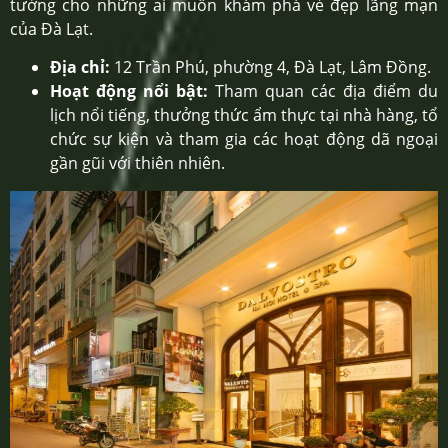
tưởng cho những ai muốn khám phá vẻ đẹp lãng mạn
của Đà Lạt.
Địa chỉ:
12 Trần Phú, phường 4, Đà Lạt, Lâm Đồng.
Hoạt động nổi bật:
Tham quan các địa điểm du
lịch nổi tiếng, thưởng thức ẩm thực tại nhà hàng, tổ
chức sự kiện và tham gia các hoạt động dã ngoại
gần gũi với thiên nhiên.