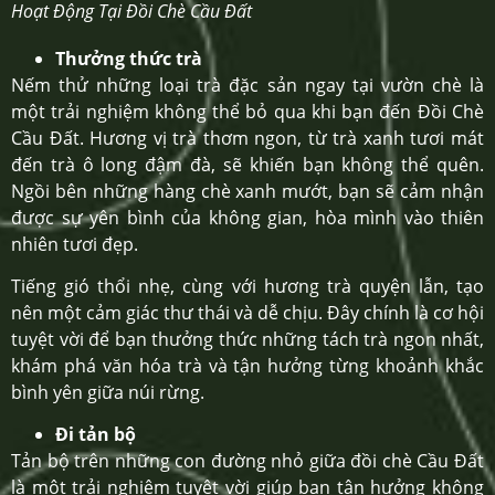
Hoạt Động Tại Đồi Chè Cầu Đất
Thưởng thức trà
Nếm thử những loại trà đặc sản ngay tại vườn chè là
một trải nghiệm không thể bỏ qua khi bạn đến Đồi Chè
Cầu Đất. Hương vị trà thơm ngon, từ trà xanh tươi mát
đến trà ô long đậm đà, sẽ khiến bạn không thể quên.
Ngồi bên những hàng chè xanh mướt, bạn sẽ cảm nhận
được sự yên bình của không gian, hòa mình vào thiên
nhiên tươi đẹp.
Tiếng gió thổi nhẹ, cùng với hương trà quyện lẫn, tạo
nên một cảm giác thư thái và dễ chịu. Đây chính là cơ hội
tuyệt vời để bạn thưởng thức những tách trà ngon nhất,
khám phá văn hóa trà và tận hưởng từng khoảnh khắc
bình yên giữa núi rừng.
Đi tản bộ
Tản bộ trên những con đường nhỏ giữa đồi chè Cầu Đất
là một trải nghiệm tuyệt vời giúp bạn tận hưởng không