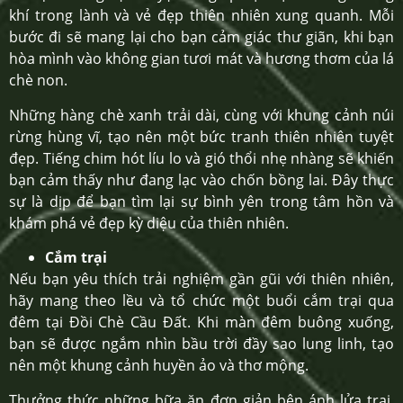
khí trong lành và vẻ đẹp thiên nhiên xung quanh. Mỗi
bước đi sẽ mang lại cho bạn cảm giác thư giãn, khi bạn
hòa mình vào không gian tươi mát và hương thơm của lá
chè non.
Những hàng chè xanh trải dài, cùng với khung cảnh núi
rừng hùng vĩ, tạo nên một bức tranh thiên nhiên tuyệt
đẹp. Tiếng chim hót líu lo và gió thổi nhẹ nhàng sẽ khiến
bạn cảm thấy như đang lạc vào chốn bồng lai. Đây thực
sự là dịp để bạn tìm lại sự bình yên trong tâm hồn và
khám phá vẻ đẹp kỳ diệu của thiên nhiên.
Cắm trại
Nếu bạn yêu thích trải nghiệm gần gũi với thiên nhiên,
hãy mang theo lều và tổ chức một buổi cắm trại qua
đêm tại Đồi Chè Cầu Đất. Khi màn đêm buông xuống,
bạn sẽ được ngắm nhìn bầu trời đầy sao lung linh, tạo
nên một khung cảnh huyền ảo và thơ mộng.
Thưởng thức những bữa ăn đơn giản bên ánh lửa trại,