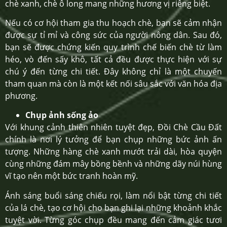
chè xanh, chè ô long mang những hương vị riêng biệt.
Nếu có cơ hội tham gia thu hoạch chè, bạn sẽ cảm nhận
được sự tỉ mỉ và công sức của người nông dân. Sau đó,
bạn sẽ được chứng kiến quy trình chế biến chè từ làm
héo, vò đến sấy khô, tất cả đều được thực hiện với sự
chú ý đến từng chi tiết. Đây không chỉ là một chuyến
tham quan mà còn là một kết nối sâu sắc với văn hóa địa
phương.
Chụp ảnh sống ảo
Với khung cảnh thiên nhiên tuyệt đẹp, Đồi Chè Cầu Đất
chính là nơi lý tưởng để bạn chụp những bức ảnh ấn
tượng. Những hàng chè xanh mướt trải dài, hòa quyện
cùng những đám mây bồng bềnh và những dãy núi hùng
vĩ tạo nên một bức tranh hoàn mỹ.
Ánh sáng buổi sáng chiếu rọi, làm nổi bật từng chi tiết
của lá chè, tạo cơ hội cho bạn ghi lại những khoảnh khắc
tuyệt vời. Từng góc chụp đều mang đến cảm giác tươi