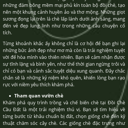
những đám bông mềm mại phủ kín toàn bộ đồi chè, tạo
nên một khung cảnh huyền ảo và thơ mộng. Những giọt
sương đọng lại trên lá chè lấp lánh dưới ánh sáng, mang
đến vẻ đẹp lung linh như trong những câu chuyện cổ
tích.
Từng khoảnh khắc ấy không chỉ là cơ hội để bạn ghi lại
những bức ảnh đẹp như mơ mà còn là trải nghiệm tuyệt
vời để hòa mình vào thiên nhiên. Bạn sẽ cảm nhận được
sự tĩnh lặng và bình yên, như thể thời gian ngừng trôi và
chỉ có bạn và cảnh sắc tuyệt diệu xung quanh. Đây chắc
chắn sẽ là những kỷ niệm khó quên, khiến lòng bạn rạo
rực với niềm yêu thích khám phá.
Tham quan vườn chè
Khám phá quy trình trồng và chế biến chè tại Đồi Chè
Cầu Đất là một trải nghiệm thú vị. Bạn sẽ tìm hiểu về
từng bước từ khâu chuẩn bị đất, chọn giống chè đến kỹ
thuật chăm sóc cây chè. Các giống chè đặc trưng như