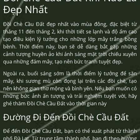
Đẹp Nhất
Đồi Chè Cầu Đất đẹp nhất vào mùa đông, đặc biệt từ
tháng 11 đến tháng 2, khi thời tiết se lạnh và độ ẩm cao
tạo điều kiện lý tưởng cho những lớp mây trắng bồng
bềnh. Thời điểm này, bạn sẽ dễ dàng bắt gặp những
cảnh tượng huyền ảo khi ánh sáng mặt trời chiếu xuyên
qua những đám mây, tạo nên bức tranh tuyệt đẹp.
Ngoài ra, buổi sáng sớm là thời điểm lý tưởng để săn
mây, khi sương mù còn đọng lại trên các đồi chè, tạo
nên không gian thơ mộng và bình yên. Nếu bạn muốn có
những bức ảnh ấn tượng và trải nghiệm tuyệt vời, hãy
ghé thăm Đồi Chè Cầu Đất vào thời gian này
Đường Đi Đến Đồi Chè Cầu Đất
Để đến Đồi Chè Cầu Đất, bạn có thể xuất phát từ thành
phố Đà Lạt. Từ trung tâm thành phố, bạn đi theo hướng