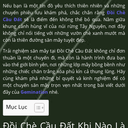
Nếu bạn là một tín đồ yêu thích thiên nhiên và những
chuyến phiêu lưu khám phá, chắc chắn rằng
Đồi Chè
Cầu Đất
sẽ là điểm đến không thể bỏ qua. Nằm giữa
khung cảnh hùng vĩ của núi rừng Tây Nguyên, nơi đây
không chỉ nổi tiếng với những vườn chè xanh mướt mà
còn là thiên đường săn mây tuyệt đẹp.
Trải nghiệm săn mây tại Đồi Chè Cầu Đất không chỉ đơn
thuần là một chuyến đi, mà còn là hành trình đưa bạn
vào thế giới bình yên, nơi những lớp mây bồng bềnh như
những chiếc chăn trắng xóa phủ kín cả thung lũng. Hãy
cùng khám phá những bí quyết và kinh nghiệm để có
một chuyến săn mây trọn vẹn nhất trong bài viết dưới
đây của
Gemination
nhé.
Mục Lục
Đồi Chè Cầu Đất Khi Nào Là