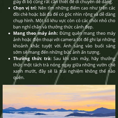
giày đi bộ cũng rất cần thiết để di chuyển dễ dàng.
Chọn vị trí:
Nên tìm những điểm cao như trên các
đồi chè hoặc bãi đá để có góc nhìn rộng và dễ dàng
chụp hình. Một số khu vực còn có các chòi nhỏ cho
bạn nghỉ chân và thưởng thức cảnh đẹp.
Mang theo máy ảnh:
Đừng quên mang theo máy
ảnh hoặc điện thoại với camera tốt để ghi lại những
khoảnh khắc tuyệt vời. Ánh sáng vào buổi sáng
sớm sẽ mang đến những bức ảnh ấn tượng.
Thưởng thức trà:
Sau khi săn mây, hãy thưởng
thức một tách trà nóng ngay giữa những vườn chè
xanh mướt, đây sẽ là trải nghiệm không thể nào
quên.